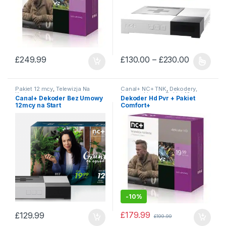
Price ran
£
249.99
£
130.00
–
£
230.00
This product has multiple varia
Pakiet 12 mcy
,
Telewizja Na
Canal+ NC+ TNK
,
Dekodery,
Kartę
karty, pakiety tv
,
Pakiet 12 mcy
,
Canal+ Dekoder Bez Umowy
Dekoder Hd Pvr + Pakiet
Telewizja Na Kartę
12mcy na Start
Comfort+
-
10%
£
179.99
£
129.99
£
199.99