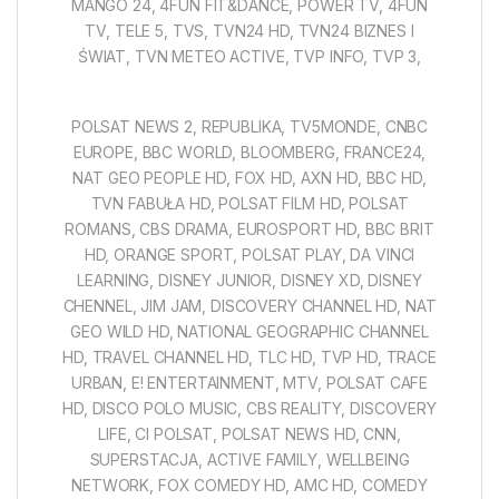
MANGO 24, 4FUN FIT&DANCE, POWER TV, 4FUN
TV, TELE 5, TVS, TVN24 HD, TVN24 BIZNES I
ŚWIAT, TVN METEO ACTIVE, TVP INFO, TVP 3,
POLSAT NEWS 2, REPUBLIKA, TV5MONDE, CNBC
EUROPE, BBC WORLD, BLOOMBERG, FRANCE24,
NAT GEO PEOPLE HD, FOX HD, AXN HD, BBC HD,
TVN FABUŁA HD, POLSAT FILM HD, POLSAT
ROMANS, CBS DRAMA, EUROSPORT HD, BBC BRIT
HD, ORANGE SPORT, POLSAT PLAY, DA VINCI
LEARNING, DISNEY JUNIOR, DISNEY XD, DISNEY
CHENNEL, JIM JAM, DISCOVERY CHANNEL HD, NAT
GEO WILD HD, NATIONAL GEOGRAPHIC CHANNEL
HD, TRAVEL CHANNEL HD, TLC HD, TVP HD, TRACE
URBAN, E! ENTERTAINMENT, MTV, POLSAT CAFE
HD, DISCO POLO MUSIC, CBS REALITY, DISCOVERY
LIFE, CI POLSAT, POLSAT NEWS HD, CNN,
SUPERSTACJA, ACTIVE FAMILY, WELLBEING
NETWORK, FOX COMEDY HD, AMC HD, COMEDY