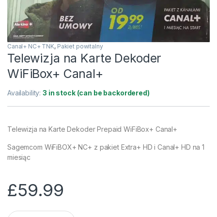
Canal+ NC+ TNK
,
Pakiet powitalny
Telewizja na Karte Dekoder
WiFiBox+ Canal+
Availability:
3 in stock (can be backordered)
Telewizja na Karte Dekoder Prepaid WiFiBox+ Canal+
Sagemcom WiFiBOX+ NC+ z pakiet Extra+ HD i Canal+ HD na 1
miesiąc
£
59.99
Telewizja na Karte Dekoder WiFiBox+ Canal+ quantity