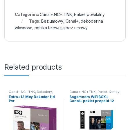
Categories:
Canal+ NC+ TNK
,
Pakiet powitalny
Tags:
Bez umowy
,
Canal+
,
dekoder na
wlasnosc
,
polska telewizja bez umowy
Related products
Canal+ NC+ TNK
,
Dekodery,
Canal+ NC+ TNK
,
Pakiet 12 mcy
karty, pakiety tv
,
Pakiet 12 mcy
,
Extra+12 Mcy Dekoder Hd
Sagemcom WiFiBOX+
Telewizja Na Kartę
Pvr
Canal+ pakiet prepaid 12
miesiecy