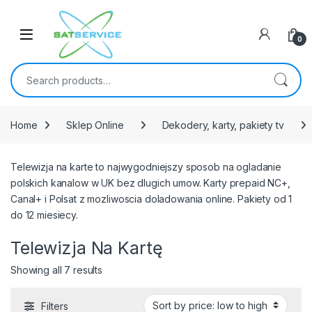
Skip to navigation
Skip to content
0
Search for:
Home
Sklep Online
Dekodery, karty, pakiety tv
Telewizja na karte to najwygodniejszy sposob na ogladanie
polskich kanalow w UK bez dlugich umow. Karty prepaid NC+,
Canal+ i Polsat z mozliwoscia doladowania online. Pakiety od 1
do 12 miesiecy.
Telewizja Na Kartę
Sorted by price: low to high
Showing all 7 results
Filters