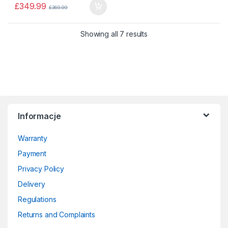
£
349.99
£
369.99
Sorted by price: low to 
Showing all 7 results
Informacje
Warranty
Payment
Privacy Policy
Delivery
Regulations
Returns and Complaints