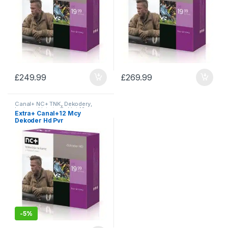
£
249.99
£
269.99
Canal+ NC+ TNK
,
Dekodery,
karty, pakiety tv
,
Pakiet 12 mcy
,
Extra+ Canal+12 Mcy
Telewizja Na Kartę
Dekoder Hd Pvr
-
5%