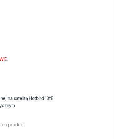
WIE.
ej na satelitę Hotbird 13°E
rycznym
 ten produkt.