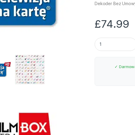
Dekoder Bez Umowy 
£
74.99
Dekoder z Pakiete
✓ Darmowa