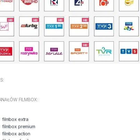
S:
ANAŁÓW FILMBOX:
filmbox extra
filmbox premium
filmbox action