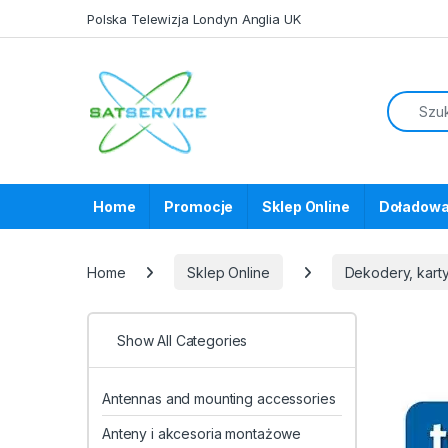
Skip to navigation
Skip to content
Polska Telewizja Londyn Anglia UK
Home
Promocje
Sklep Online
Doładowa
Home
Sklep Online
Dekodery, karty
Show All Categories
Antennas and mounting accessories
Anteny i akcesoria montażowe