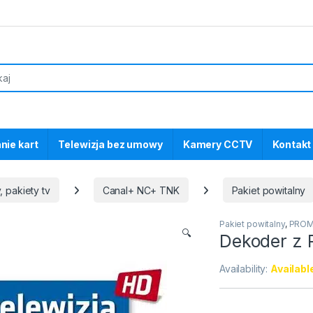
nie kart
Telewizja bez umowy
Kamery CCTV
Kontakt
, pakiety tv
Canal+ NC+ TNK
Pakiet powitalny
Pakiet powitalny
,
PROM
🔍
Dekoder z 
Availability:
Availabl