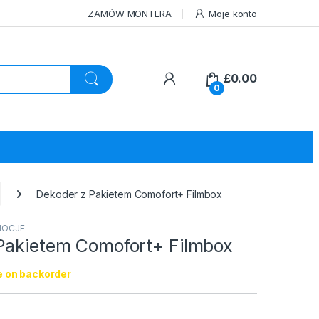
ZAMÓW MONTERA
Moje konto
£
0.00
0
Dekoder z Pakietem Comofort+ Filmbox
OCJE
Pakietem Comofort+ Filmbox
e on backorder