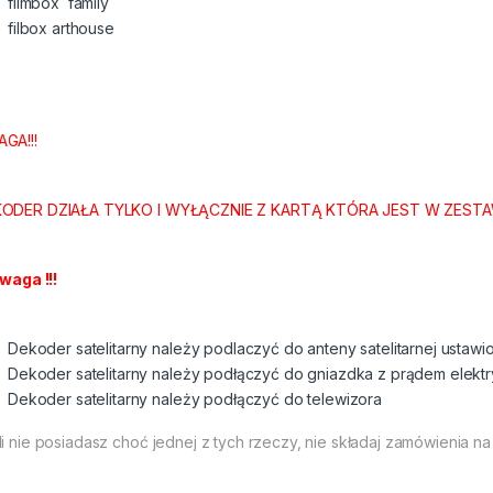
filmbox family
filbox arthouse
GA!!!
ODER DZIAŁA TYLKO I WYŁĄCZNIE Z KARTĄ KTÓRA JEST W ZESTA
Uwaga !!!
Dekoder satelitarny należy podlaczyć do anteny satelitarnej ustawion
Dekoder satelitarny należy podłączyć do gniazdka z prądem elekt
Dekoder satelitarny należy podłączyć do telewizora
li nie posiadasz choć jednej z tych rzeczy, nie składaj zamówienia na