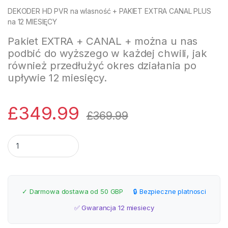
DEKODER HD PVR na wlasność + PAKIET EXTRA CANAL PLUS
na 12 MIESIĘCY
Pakiet EXTRA + CANAL + można u nas
podbić do wyższego w każdej chwili, jak
również przedłużyć okres działania po
upływie 12 miesięcy.
£
349.99
£
369.99
Extra+ Canal+12 Mcy Dekoder Hd Pvr quantity
✓ Darmowa dostawa od 50 GBP
🔒 Bezpieczne platnosci
✅ Gwarancja 12 miesiecy