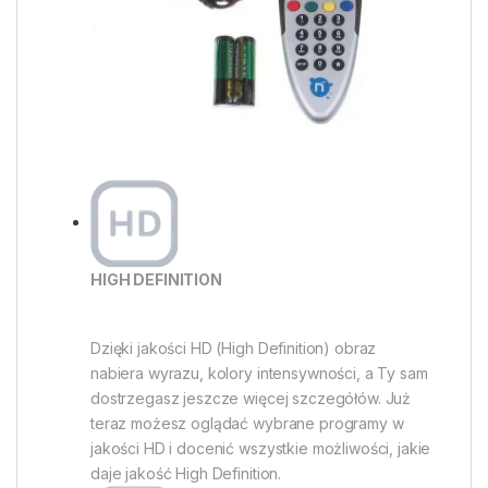
HIGH DEFINITION
Dzięki jakości HD (High Definition) obraz
nabiera wyrazu, kolory intensywności, a Ty sam
dostrzegasz jeszcze więcej szczegółów. Już
teraz możesz oglądać wybrane programy w
jakości HD i docenić wszystkie możliwości, jakie
daje jakość High Definition.