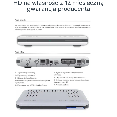
HD na własność z 12 miesięczną
gwarancją producenta