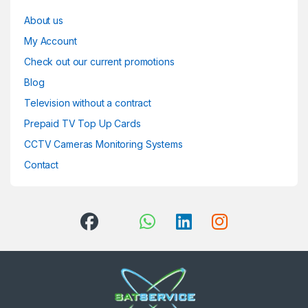
About us
My Account
Check out our current promotions
Blog
Television without a contract
Prepaid TV Top Up Cards
CCTV Cameras Monitoring Systems
Contact