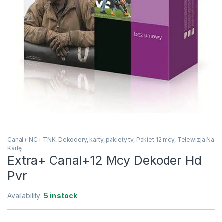
Canal+ NC+ TNK
,
Dekodery, karty, pakiety tv
,
Pakiet 12 mcy
,
Telewizja Na
Kartę
Extra+ Canal+12 Mcy Dekoder Hd
Pvr
Availability:
5 in stock