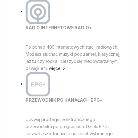
RADIO INTERNETOWE RADIO+
To ponad 400 internetowych stacji radiowych.
Możesz słuchać muzyki popularnej, klasycznej,
jazzu czy rocka i cieszyć się niepowtarzalnym
dźwiękiem.
więcej >
PRZEWODNIK PO KANAŁACH EPG+
Używaj prostego, elektronicznego
przewodnika po programach. Dzięki EPG+,
sprawdzisz informacje na temat wybranego