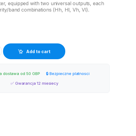
r, equipped with two universal outputs, each
rity/band combinations (Hh, Hl, Vh, Vl).
47802 offset quantity
Add to cart
 dostawa od 50 GBP
🔒 Bezpieczne platnosci
✅ Gwarancja 12 miesiecy