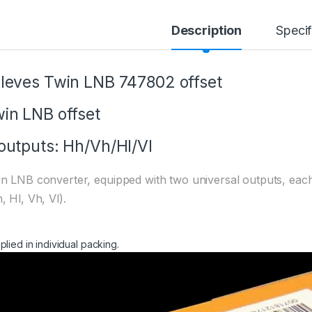
Description
Specif
leves Twin LNB 747802 offset
in LNB offset
outputs: Hh/Vh/Hl/Vl
n LNB converter, equipped with two universal outputs, each
, Hl, Vh, Vl).
plied in individual packing.