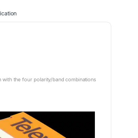
ication
 with the four polarity/band combinations