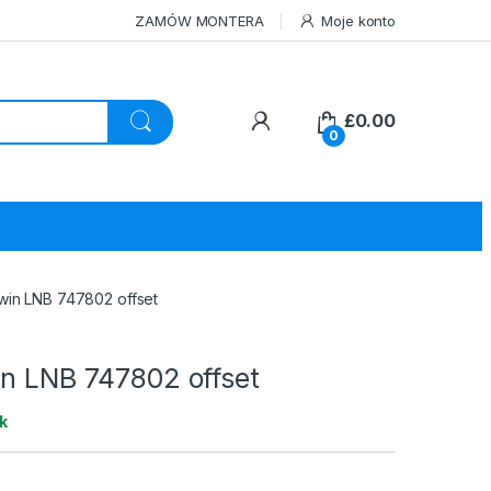
ZAMÓW MONTERA
Moje konto
£
0.00
0
win LNB 747802 offset
in LNB 747802 offset
k