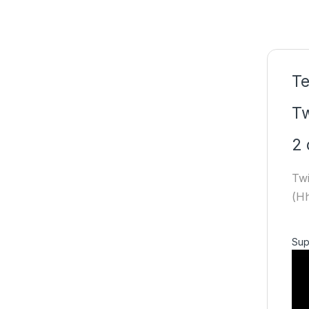
Te
Tw
2 
Twi
(Hh
Sup