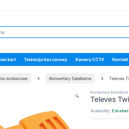
nie kart
Telewizja bez umowy
Kamery CCTV
Kontakt
oria montażowe
Konwertery Satelitarne
Televes T
Konwertery Satelitarne
🔍
Televes Tw
Availability:
2 in stoc