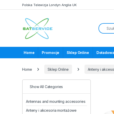
Skip to navigation
Skip to content
Polska Telewizja Londyn Anglia UK
Home
Promocje
Sklep Online
Doładowa
Home
Sklep Online
Anteny i akces
Show All Categories
Antennas and mounting accessories
Anteny i akcesoria montażowe