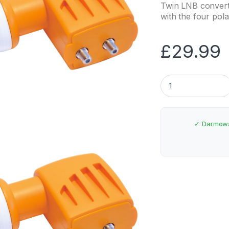
Twin LNB converte
with the four pola
£
29.99
Televes Twin LNB 7
✓ Darmowa