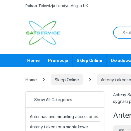
Skip to navigation
Skip to content
Polska Telewizja Londyn Anglia UK
Home
Promocje
Sklep Online
Doładowa
Home
Sklep Online
Anteny i akces
Anteny S
Show All Categories
sygnału 
Anten
Antennas and mounting accessories
Anteny i akcesoria montażowe