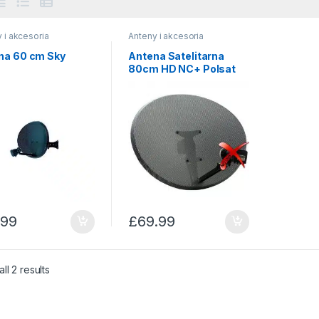
 i akcesoria
Anteny i akcesoria
ażowe
,
Anteny
montażowe
,
Anteny
tarne
satelitarne
na 60 cm Sky
Antena Satelitarna
80cm HD NC+ Polsat
Freesat
.99
£
69.99
Sorted by price: low to high
ll 2 results