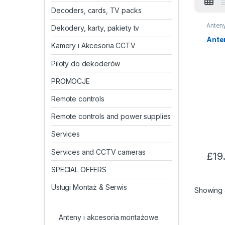
Decoders, cards, TV packs
Anteny
Dekodery, karty, pakiety tv
mont
sateli
Ante
Kamery i Akcesoria CCTV
Piloty do dekoderów
PROMOCJE
Remote controls
Remote controls and power supplies
Services
Services and CCTV cameras
£
19
SPECIAL OFFERS
Usługi Montaż & Serwis
Showing a
Anteny i akcesoria montażowe