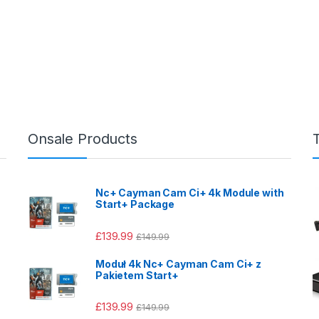
Onsale Products
Nc+ Cayman Cam Ci+ 4k Module with
Start+ Package
£
139.99
£
149.99
Moduł 4k Nc+ Cayman Cam Ci+ z
Pakietem Start+
£
139.99
£
149.99