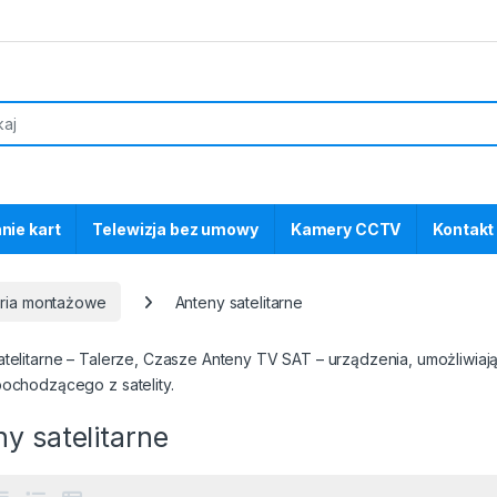
nie kart
Telewizja bez umowy
Kamery CCTV
Kontakt
oria montażowe
Anteny satelitarne
atelitarne – Talerze, Czasze Anteny TV SAT – urządzenia, umożliwiaj
pochodzącego z satelity.
y satelitarne