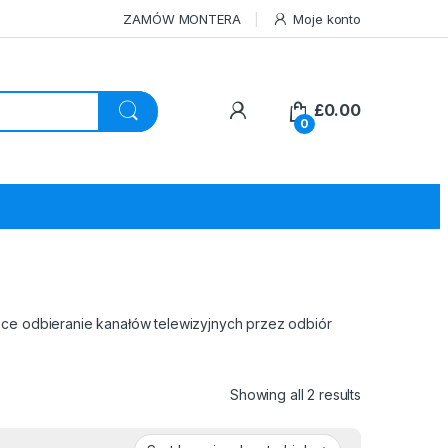
ZAMÓW MONTERA
Moje konto
£
0.00
0
ące odbieranie kanałów telewizyjnych przez odbiór
Sorted by pri
Showing all 2 results