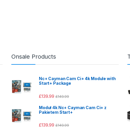
Onsale Products
Nc+ Cayman Cam Ci+ 4k Module with
Start+ Package
£
139.99
£
149.99
Moduł 4k Nc+ Cayman Cam Ci+ z
Pakietem Start+
£
139.99
£
149.99