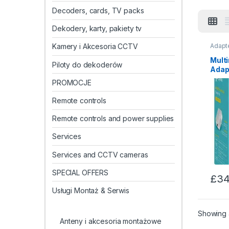
Decoders, cards, TV packs
Dekodery, karty, pakiety tv
Adapt
Kamery i Akcesoria CCTV
akces
Mult
Piloty do dekoderów
Adap
AV6
PROMOCJE
Remote controls
Remote controls and power supplies
Services
Services and CCTV cameras
SPECIAL OFFERS
£
34
Usługi Montaż & Serwis
Showing a
Anteny i akcesoria montażowe