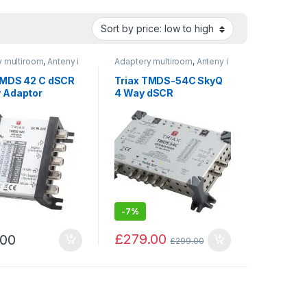
y multiroom
,
Anteny i
Adaptery multiroom
,
Anteny i
ia montażowe
akcesoria montażowe
TMDS 42 C dSCR
Triax TMDS-54C SkyQ
 Adaptor
4 Way dSCR
Multiswitch
-
7%
£
279.00
.00
£
299.00