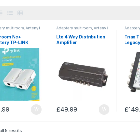
ery multiroom
,
Anteny i
Adaptery multiroom
,
Anteny i
Adapter
oria montażowe
akcesoria montażowe
akcesor
iroom Nc+
Lte 4 Way Distribution
Triax 
tery TP-LINK
Amplifier
Legacy
00
.99
£
49.99
£
149
Sorted by price: low to high
ll 5 results