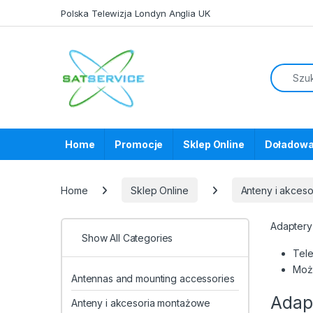
Skip to navigation
Skip to content
Polska Telewizja Londyn Anglia UK
Home
Promocje
Sklep Online
Doładowa
Home
Sklep Online
Anteny i akces
Adaptery
Show All Categories
Tele
Możl
Antennas and mounting accessories
Adap
Anteny i akcesoria montażowe