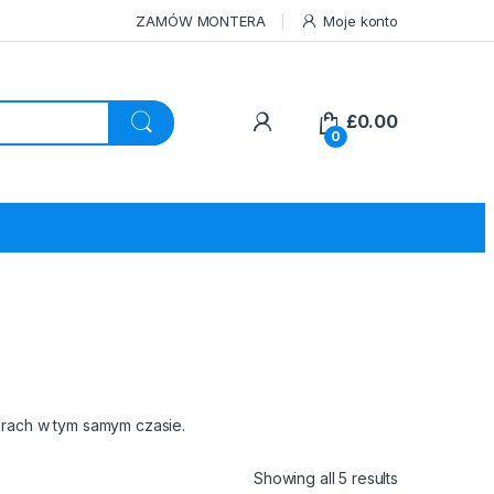
ZAMÓW MONTERA
Moje konto
£
0.00
0
orach w tym samym czasie.
Sorted by pri
Showing all 5 results