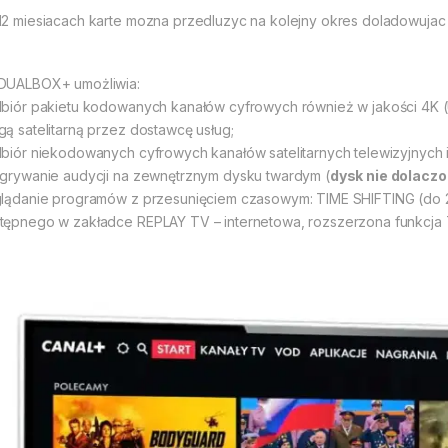
12 miesiacach karte mozna przedluzyc na kolejny okres doladowujac
DUALBOX+ umożliwia:
dbiór pakietu kodowanych kanałów cyfrowych również w jakości 4K (
gą satelitarną przez dostawcę usług;
dbiór niekodowanych cyfrowych kanałów satelitarnych telewizyjnych 
agrywanie audycji na zewnętrznym dysku twardym (
dysk nie dolacz
glądanie programów z przesunięciem czasowym: TIME SHIFTING (do
tępnego w zakładce REPLAY TV – internetowa, rozszerzona funkcja