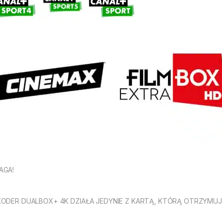
AGA!
ODER DUALBOX+ 4K DZIAŁA JEDYNIE Z KARTĄ, KTÓRĄ OTRZYMUJ