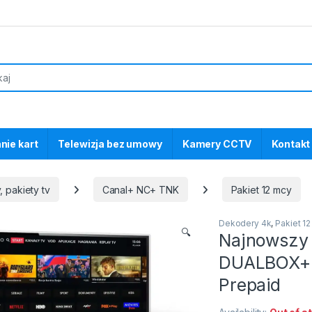
nie kart
Telewizja bez umowy
Kamery CCTV
Kontakt
, pakiety tv
Canal+ NC+ TNK
Pakiet 12 mcy
Dekodery 4k
,
Pakiet 1
🔍
Najnowszy 
DUALBOX+ 
Prepaid