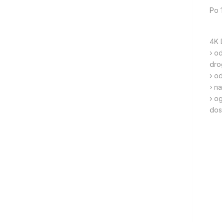
Po 
4K 
› o
dro
› o
› n
› o
dos