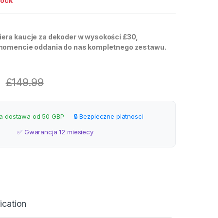
tock
era kaucje za dekoder w wysokości £30,
momencie oddania do nas kompletnego zestawu.
£
149.99
 dostawa od 50 GBP
🔒 Bezpieczne platnosci
✅ Gwarancja 12 miesiecy
ication