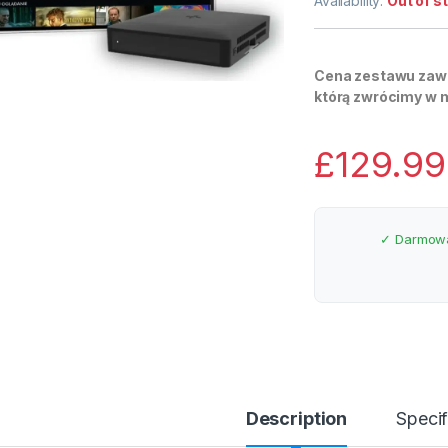
Availability:
Out of s
Cena zestawu zawi
którą zwrócimy w 
£
129.99
✓ Darmowa
Description
Specif