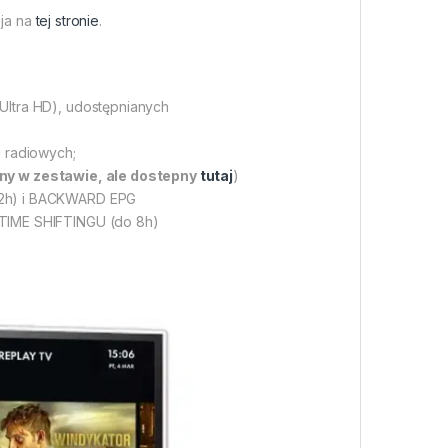
 ja na
tej stronie
.
Ultra HD), udostępnianych
i radiowych;
ony w zestawie, ale dostepny
tutaj
)
 2h) i BACKWARD EPG
 TIME SHIFTINGU (do 8h)