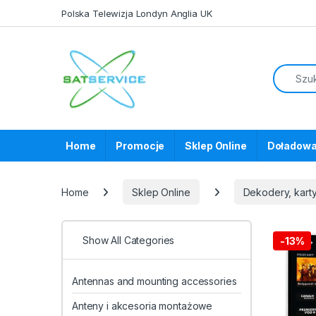
Skip to navigation
Skip to content
Polska Telewizja Londyn Anglia UK
Home
Promocje
Sklep Online
Doładowa
Home
Sklep Online
Dekodery, karty
Show All Categories
-
13%
Antennas and mounting accessories
Anteny i akcesoria montażowe