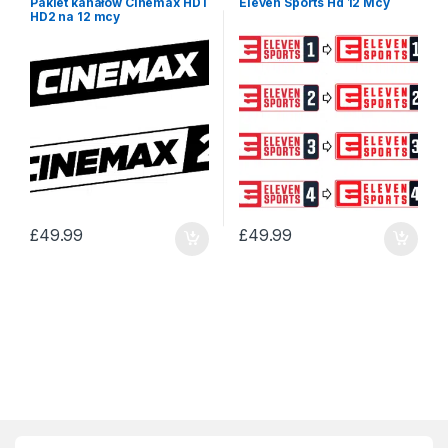
Pakiet kanałów Cinemax HD i
Eleven Sports Hd 12 Mcy
HD2 na 12 mcy
£
49.99
£
49.99