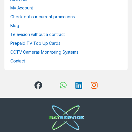
My Account
Check out our current promotions
Blog
Television without a contract
Prepaid TV Top Up Cards
CCTV Cameras Monitoring Systems
Contact