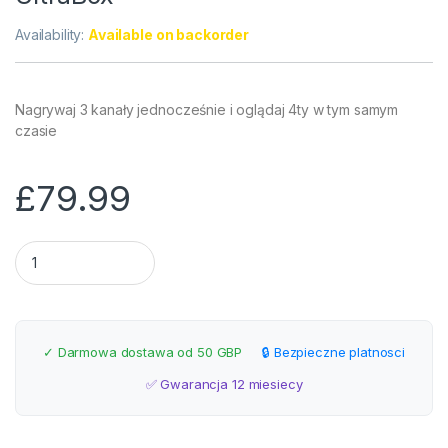
Availability:
Available on backorder
Nagrywaj 3 kanały jednocześnie i oglądaj 4ty w tym samym
czasie
£
79.99
KONWERTER UNICABLE II dCSS Cyfrowy POLSAT, CANAL+ 4K U
✓ Darmowa dostawa od 50 GBP
🔒 Bezpieczne platnosci
✅ Gwarancja 12 miesiecy