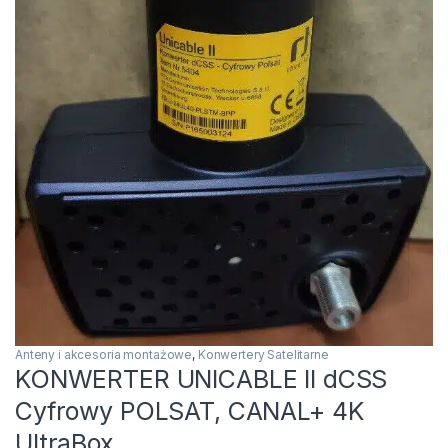
Anteny i akcesoria montażowe
,
Konwertery Satelitarne
KONWERTER UNICABLE II dCSS
Cyfrowy POLSAT, CANAL+ 4K
UltraBox