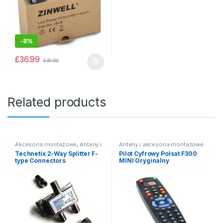
-
8%
£
36.99
£
39.99
Related products
Akcesoria montażowe
,
Anteny i
Anteny i akcesoria montażowe
akcesoria montażowe
Technetix 2-Way Splitter F-
Pilot Cyfrowy Polsat F300
type Connectors
MINI Oryginalny