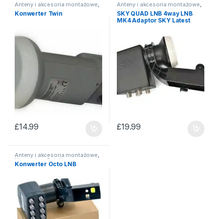
Anteny i akcesoria montażowe
,
Anteny i akcesoria montażowe
,
Konwertery Satelitarne
Konwertery Satelitarne
Konwerter Twin
SKY QUAD LNB 4way LNB
MK4 Adaptor SKY Latest
Model EL025 New model
£
14.99
£
19.99
Anteny i akcesoria montażowe
,
Konwertery Satelitarne
Konwerter Octo LNB