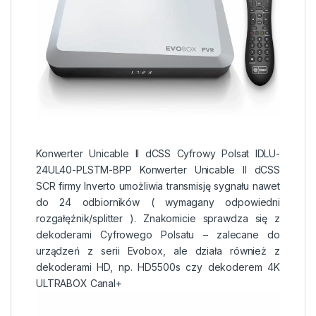
Konwerter Unicable II dCSS Cyfrowy Polsat IDLU-
24UL40-PLSTM-BPP Konwerter Unicable II dCSS
SCR firmy Inverto umożliwia transmisję sygnału nawet
do 24 odbiorników ( wymagany odpowiedni
rozgałęźnik/splitter ). Znakomicie sprawdza się z
dekoderami Cyfrowego Polsatu – zalecane do
urządzeń z serii Evobox, ale działa również z
dekoderami HD, np. HD5500s czy dekoderem 4K
ULTRABOX Canal+