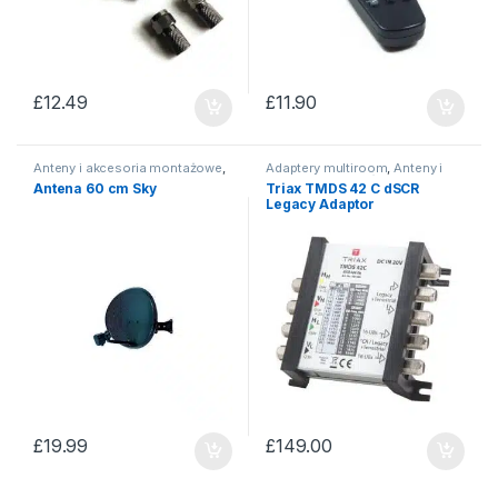
£
12.49
£
11.90
Anteny i akcesoria montażowe
,
Adaptery multiroom
,
Anteny i
Anteny satelitarne
akcesoria montażowe
Antena 60 cm Sky
Triax TMDS 42 C dSCR
Legacy Adaptor
£
19.99
£
149.00