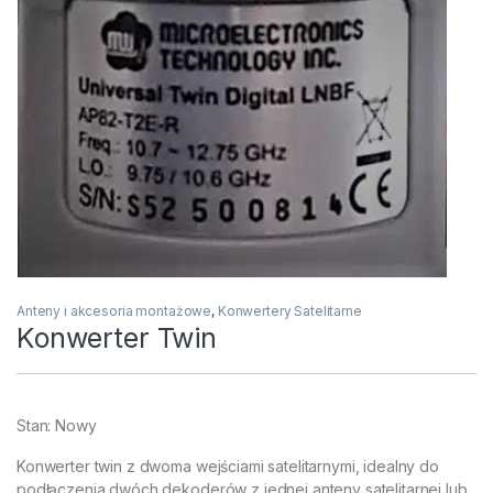
Anteny i akcesoria montażowe
,
Konwertery Satelitarne
Konwerter Twin
Stan: Nowy
Konwerter twin z dwoma wejściami satelitarnymi, idealny do
podłączenia dwóch dekoderów z jednej anteny satelitarnej lub