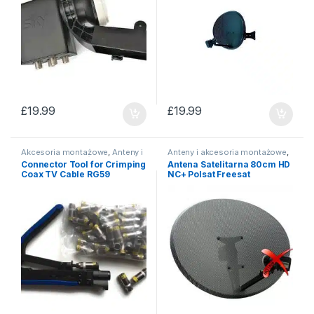
£
19.99
£
19.99
Akcesoria montażowe
,
Anteny i
Anteny i akcesoria montażowe
,
akcesoria montażowe
Anteny satelitarne
Connector Tool for Crimping
Antena Satelitarna 80cm HD
Coax TV Cable RG59
NC+ Polsat Freesat