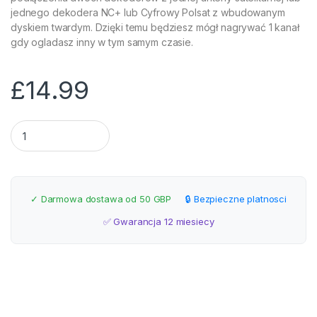
jednego dekodera NC+ lub Cyfrowy Polsat z wbudowanym
dyskiem twardym. Dzięki temu będziesz mógł nagrywać 1 kanał
gdy ogladasz inny w tym samym czasie.
£
14.99
Konwerter Twin quantity
✓ Darmowa dostawa od 50 GBP
🔒 Bezpieczne platnosci
✅ Gwarancja 12 miesiecy