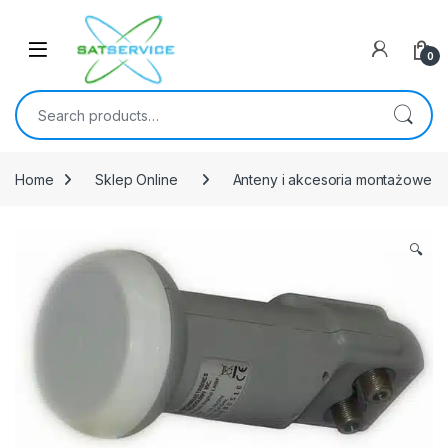
Skip to navigation
Skip to content
0
Search for:
Home
Sklep Online
Anteny i akcesoria montażowe
🔍