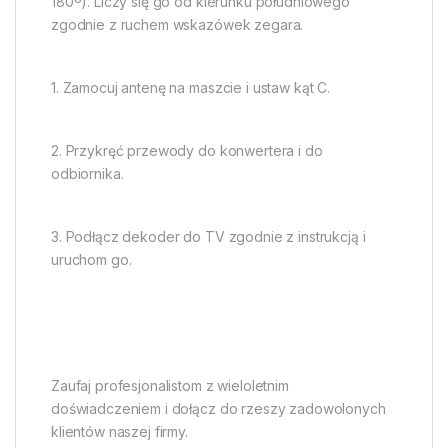
180º). Liczy się go od kierunku południowego
zgodnie z ruchem wskazówek zegara.
1. Zamocuj antenę na maszcie i ustaw kąt C.
2. Przykręć przewody do konwertera i do
odbiornika.
3. Podłącz dekoder do TV zgodnie z instrukcją i
uruchom go.
Zaufaj profesjonalistom z wieloletnim
doświadczeniem i dołącz do rzeszy zadowolonych
klientów naszej firmy.