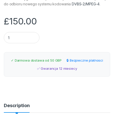
do odbioru nowego systemu kodowania
DVBS-2/MPEG-4
.
£
150.00
Montaż anteny satelitarnej HD 80cm Slough quantity
✓ Darmowa dostawa od 50 GBP
🔒 Bezpieczne platnosci
✅ Gwarancja 12 miesiecy
Description