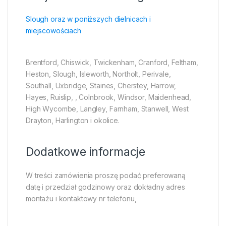
Slough oraz w poniższych dielnicach i
miejscowościach
Brentford, Chiswick, Twickenham, Cranford, Feltham,
Heston, Slough, Isleworth, Northolt, Perivale,
Southall, Uxbridge, Staines, Cherstey, Harrow,
Hayes, Ruislip, , Colnbrook, Windsor, Maidenhead,
High Wycombe, Langley, Farnham, Stanwell, West
Drayton, Harlington i okolice.
Dodatkowe informacje
W treści zamówienia proszę podać preferowaną
datę i przedział godzinowy oraz dokładny adres
montażu i kontaktowy nr telefonu,