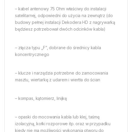
– kabel antenowy 75 Ohm właściwy do instalacji
satelitarnej, odpowiedni do użycia na zewnątrz (do
budowy pełnej instalacji Dekodera HD z nagrywarką
będziesz potrzebował dwóch odcinków kabla)
– złącza typu „F”, dobrane do średnicy kabla
koncentrycznego
– klucze i narzędzia potrzebne do zamocowania
masztu, wiertarkę z udarem i wiertła do ścian
– kompas, kątomierz, linijkę
– opaski do mocowania kabla lub klej, taśmę
izolacyjną, kołki rozporowe itp. oraz w przypadku
kiedy nie ma możliwości wykonania otworu do