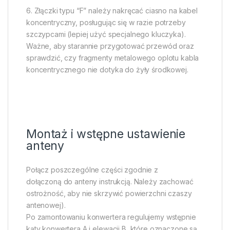
6. Złączki typu “F” należy nakręcać ciasno na kabel
koncentryczny, posługując się w razie potrzeby
szczypcami (lepiej użyć specjalnego kluczyka).
Ważne, aby starannie przygotować przewód oraz
sprawdzić, czy fragmenty metalowego oplotu kabla
koncentrycznego nie dotyka do żyły środkowej.
Montaż i wstępne ustawienie
anteny
Połącz poszczególne części zgodnie z
dołączoną do anteny instrukcją. Należy zachować
ostrożność, aby nie skrzywić powierzchni czaszy
antenowej).
Po zamontowaniu konwertera regulujemy wstępnie
kąty konwertera A i elewacji B, które oznaczone są