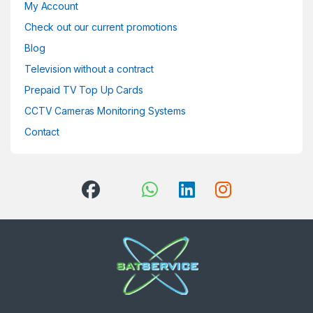
My Account
Check out our current promotions
Blog
Television without a contract
Prepaid TV Top Up Cards
CCTV Cameras Monitoring Systems
Contact