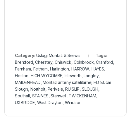
Category:
Usługi Montaż & Serwis
Tags:
Brentford
,
Cherstey
,
Chiswick
,
Colnbrook
,
Cranford
,
Farnham
,
Feltham
,
Harlington
,
HARROW
,
HAYES
,
Heston
,
HIGH WYCOMBE
,
Isleworth
,
Langley
,
MAIDENHEAD
,
Montaż anteny satelitarnej HD 80cm
Slough
,
Northolt
,
Perivale
,
RUISLIP
,
SLOUGH
,
Southall
,
STAINES
,
Stanwell
,
TWICKENHAM
,
UXBRIDGE
,
West Drayton
,
Windsor