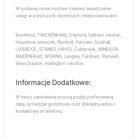
W podanej cenie możliwe również świadczenie
usługi w poniższych dzielnicach i miejscowościach:
Brentford, TWICKENHAM, Cranford, Feltham, Heston,
Hounslow, Isleworth, Northolt, Perivale, Southall,
UXBRIDGE, STAINES, HAYES, Colnbrook, WINDSOR,
MAIDENHEAD, WOKING, Langley, Farnham, Stanwell,
West Drayton, Harlington i okolice.
Informacje Dodatkowe:
W treści zamówienia proszę podać preferowaną
datę i przedział godzinowy oraz dokładny adres i
kontaktowy nr telefonu.