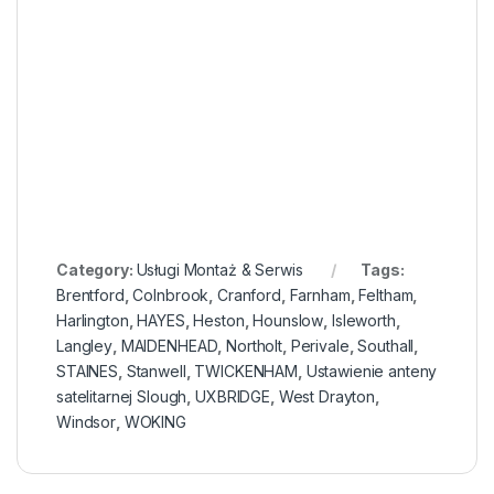
Category:
Usługi Montaż & Serwis
Tags:
Brentford
,
Colnbrook
,
Cranford
,
Farnham
,
Feltham
,
Harlington
,
HAYES
,
Heston
,
Hounslow
,
Isleworth
,
Langley
,
MAIDENHEAD
,
Northolt
,
Perivale
,
Southall
,
STAINES
,
Stanwell
,
TWICKENHAM
,
Ustawienie anteny
satelitarnej Slough
,
UXBRIDGE
,
West Drayton
,
Windsor
,
WOKING