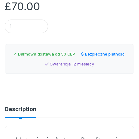
£
70.00
Ustawienie anteny satelitarnej Slough i okolice quantity
✓ Darmowa dostawa od 50 GBP
🔒 Bezpieczne platnosci
✅ Gwarancja 12 miesiecy
Description