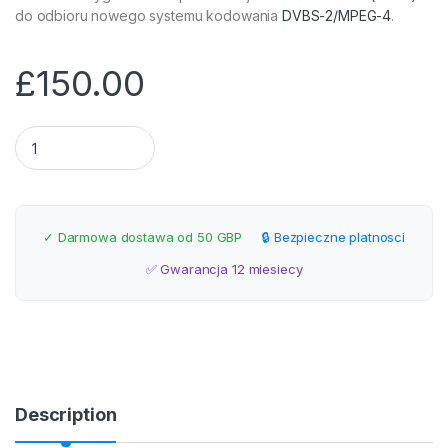
do odbioru nowego systemu kodowania
DVBS-2/MPEG-4
.
£
150.00
Montaż anteny satelitarnej HD 80cm Hounslow quantity
✓ Darmowa dostawa od 50 GBP
🔒 Bezpieczne platnosci
✅ Gwarancja 12 miesiecy
Description