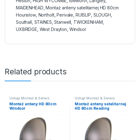
Heston
,
HIGH WYCOMBE
,
Isleworth
,
Langley
,
MAIDENHEAD
,
Montaż anteny satelitarnej HD 80cm
Hounslow
,
Northolt
,
Perivale
,
RUISLIP
,
SLOUGH
,
Southall
,
STAINES
,
Stanwell
,
TWICKENHAM
,
UXBRIDGE
,
West Drayton
,
Windsor
Related products
Usługi Montaż & Serwis
Usługi Montaż & Serwis
Montaż anteny HD 80cm
Montaż anteny satelitarnej
Windsor
HD 80cm Reading