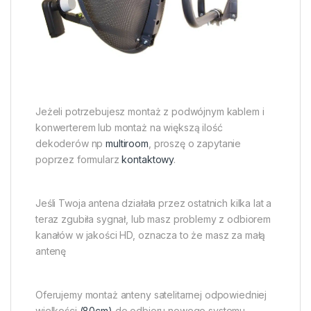
Jeżeli potrzebujesz montaż z podwójnym kablem i
konwerterem lub montaż na większą ilość
dekoderów np
multiroom
, proszę o zapytanie
poprzez formularz
kontaktowy
.
Jeśli Twoja antena działała przez ostatnich kilka lat a
teraz zgubiła sygnał, lub masz problemy z odbiorem
kanałów w jakości HD, oznacza to że masz za małą
antenę
Oferujemy montaż anteny satelitarnej odpowiedniej
wielkości
(80cm)
do odbioru nowego systemu