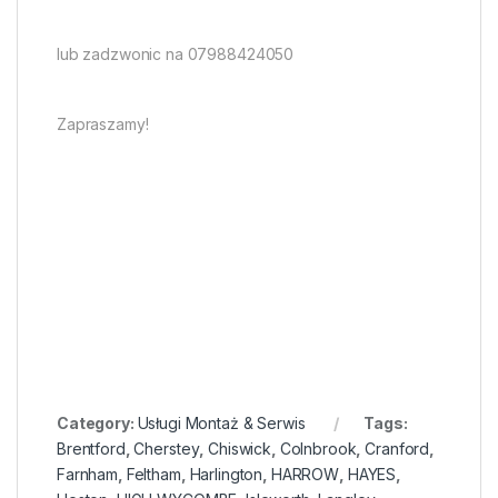
lub zadzwonic na 07988424050
Zapraszamy!
Category:
Usługi Montaż & Serwis
Tags:
Brentford
,
Cherstey
,
Chiswick
,
Colnbrook
,
Cranford
,
Farnham
,
Feltham
,
Harlington
,
HARROW
,
HAYES
,