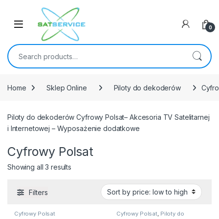
Skip to navigation
Skip to content
0
Search for:
Home
Sklep Online
Piloty do dekoderów
Cyfro
Piloty do dekoderów Cyfrowy Polsat– Akcesoria TV Satelitarnej
i Internetowej – Wyposażenie dodatkowe
Cyfrowy Polsat
Sorted by price: low to high
Showing all 3 results
Filters
Cyfrowy Polsat
Cyfrowy Polsat
,
Piloty do
dekoderów