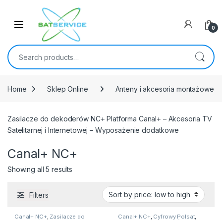
Skip to navigation
Skip to content
0
Search for:
Home
Sklep Online
Anteny i akcesoria montażowe
Zasilacze do dekoderów NC+ Platforma Canal+ – Akcesoria TV
Satelitarnej i Internetowej – Wyposażenie dodatkowe
Canal+ NC+
Sorted by price: low to high
Showing all 5 results
Filters
Canal+ NC+
,
Zasilacze do
Canal+ NC+
,
Cyfrowy Polsat
,
dekoderów
Zasilacze do dekoderów