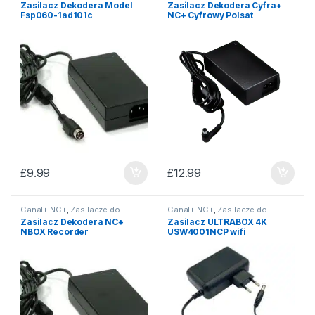
Zasilacz Dekodera Model
Zasilacz Dekodera Cyfra+
Fsp060-1ad101c
NC+ Cyfrowy Polsat
£
9.99
£
12.99
Canal+ NC+
,
Zasilacze do
Canal+ NC+
,
Zasilacze do
dekoderów
dekoderów
Zasilacz Dekodera NC+
Zasilacz ULTRABOX 4K
NBOX Recorder
USW4001NCP wifi
Premiumbox+