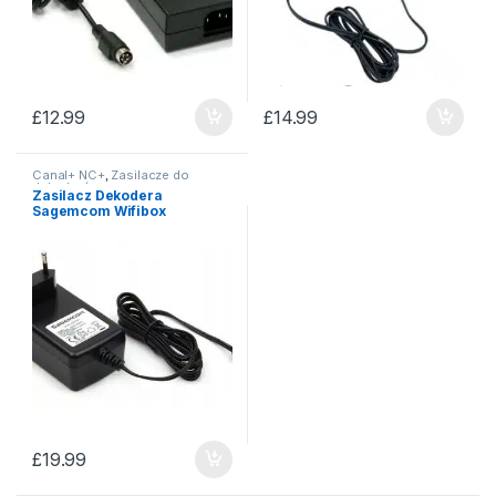
£
12.99
£
14.99
Canal+ NC+
,
Zasilacze do
dekoderów
Zasilacz Dekodera
Sagemcom Wifibox
£
19.99