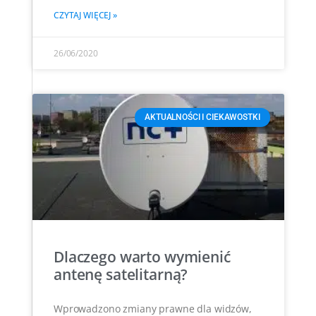
CZYTAJ WIĘCEJ »
26/06/2020
AKTUALNOŚCI I CIEKAWOSTKI
Dlaczego warto wymienić
antenę satelitarną?
Wprowadzono zmiany prawne dla widzów,