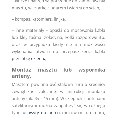
– klucze i narzędzia potrzebne do zamocowania
masztu, wiertarkę z udarem i wiertła do ścian,
– kompas, kątomierz, linijkę,
– inne materiały – opaski do mocowania kabla
lub klej, taśma izolacyjna, kołki rozporowe itp.
oraz w przypadku kiedy nie ma możliwości
wykonania otworu do przepuszczenia kabla
przelotkę okienną
Montaż masztu lub wspornika
anteny.
Masztem powinna być stalowa rura o średnicy
zewnętrznej zalecanej w instrukcji montażu
anteny (ok. 35 – 45 mm). W sklepach z antenami
satelitarnymi można zaopatrzyć się w różnego
typu
uchwyty do anten
mocowane do muru,