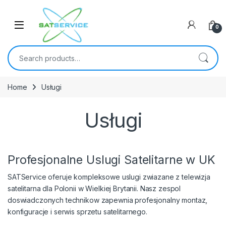
Skip to navigation
Skip to content
0
Search for:
Home
Usługi
Usługi
Profesjonalne Uslugi Satelitarne w UK
SATService oferuje kompleksowe uslugi zwiazane z telewizja
satelitarna dla Polonii w Wielkiej Brytanii. Nasz zespol
doswiadczonych technikow zapewnia profesjonalny montaz,
konfiguracje i serwis sprzetu satelitarnego.