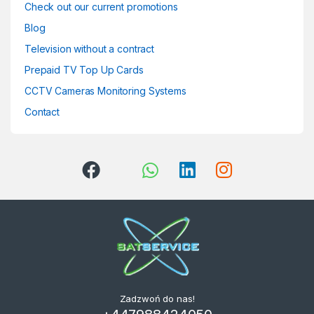
Check out our current promotions
Blog
Television without a contract
Prepaid TV Top Up Cards
CCTV Cameras Monitoring Systems
Contact
Zadzwoń do nas!