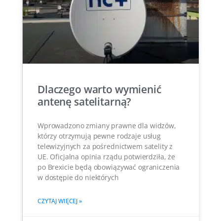
Dlaczego warto wymienić
antenę satelitarną?
Wprowadzono zmiany prawne dla widzów,
którzy otrzymują pewne rodzaje usług
telewizyjnych za pośrednictwem satelity z
UE. Oficjalna opinia rządu potwierdziła, że
po Brexicie będą obowiązywać ograniczenia
w dostępie do niektórych
CZYTAJ WIĘCEJ »