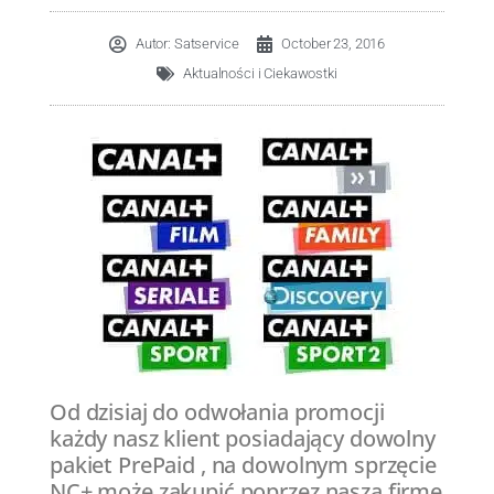
Autor:
Satservice
October 23, 2016
Aktualności i Ciekawostki
Od dzisiaj do odwołania promocji
każdy nasz klient posiadający dowolny
pakiet PrePaid , na dowolnym sprzęcie
NC+ może zakupić poprzez naszą firmę